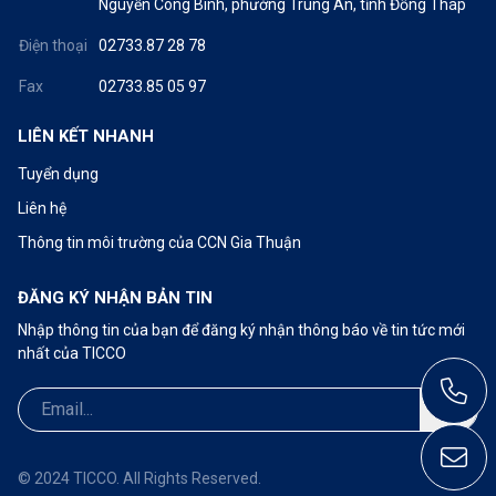
Nguyễn Công Bình, phường Trung An, tỉnh Đồng Tháp
Điện thoại
02733.87 28 78
Fax
02733.85 05 97
LIÊN KẾT NHANH
Tuyển dụng
Liên hệ
Thông tin môi trường của CCN Gia Thuận
ĐĂNG KÝ NHẬN BẢN TIN
Nhập thông tin của bạn để đăng ký nhận thông báo về tin tức mới
nhất của TICCO
Call: 02733.87 28 78
ticco@ticco.com.vn
© 2024 TICCO. All Rights Reserved.