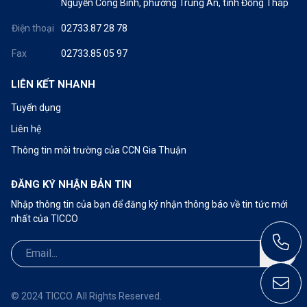
Nguyễn Công Bình, phường Trung An, tỉnh Đồng Tháp
Điện thoại
02733.87 28 78
Fax
02733.85 05 97
LIÊN KẾT NHANH
Tuyển dụng
Liên hệ
Thông tin môi trường của CCN Gia Thuận
ĐĂNG KÝ NHẬN BẢN TIN
Nhập thông tin của bạn để đăng ký nhận thông báo về tin tức mới
nhất của TICCO
Call: 02733.87 28 78
ticco@ticco.com.vn
© 2024 TICCO. All Rights Reserved.