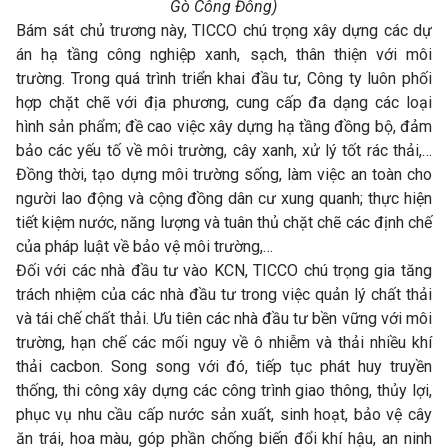
Gò Công Đông)
Bám sát chủ trương này, TICCO chú trọng xây dựng các dự
án hạ tầng công nghiệp xanh, sạch, thân thiện với môi
trường. Trong quá trình triển khai đầu tư, Công ty luôn phối
hợp chặt chẽ với địa phương, cung cấp đa dạng các loại
hình sản phẩm; đề cao việc xây dựng hạ tầng đồng bộ, đảm
bảo các yếu tố về môi trường, cây xanh, xử lý tốt rác thải,…
Đồng thời, tạo dựng môi trường sống, làm việc an toàn cho
người lao động và cộng đồng dân cư xung quanh; thực hiện
tiết kiệm nước, năng lượng và tuân thủ chặt chẽ các định chế
của pháp luật về bảo vệ môi trường,…
Đối với các nhà đầu tư vào KCN, TICCO chú trọng gia tăng
trách nhiệm của các nhà đầu tư trong việc quản lý chất thải
và tái chế chất thải. Ưu tiên các nhà đầu tư bền vững với môi
trường, hạn chế các mối nguy về ô nhiễm và thải nhiều khí
thải cacbon. Song song với đó, tiếp tục phát huy truyền
thống, thi công xây dựng các công trình giao thông, thủy lợi,
phục vụ nhu cầu cấp nước sản xuất, sinh hoạt, bảo vệ cây
ăn trái, hoa màu, góp phần chống biến đổi khí hậu, an ninh