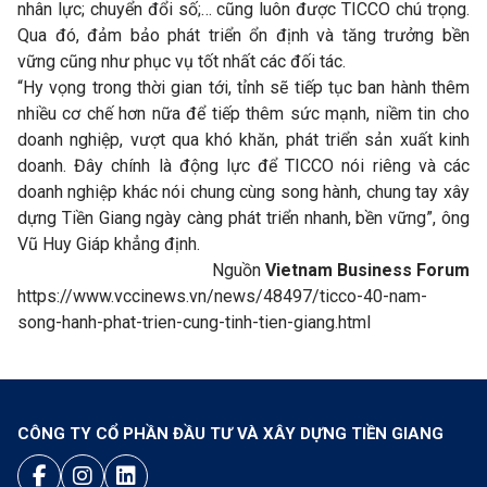
nhân lực; chuyển đổi số;… cũng luôn được TICCO chú trọng.
Qua đó, đảm bảo phát triển ổn định và tăng trưởng bền
vững cũng như phục vụ tốt nhất các đối tác.
“Hy vọng trong thời gian tới, tỉnh sẽ tiếp tục ban hành thêm
nhiều cơ chế hơn nữa để tiếp thêm sức mạnh, niềm tin cho
doanh nghiệp, vượt qua khó khăn, phát triển sản xuất kinh
doanh. Đây chính là động lực để TICCO nói riêng và các
doanh nghiệp khác nói chung cùng song hành, chung tay xây
dựng Tiền Giang ngày càng phát triển nhanh, bền vững”, ông
Vũ Huy Giáp khẳng định.
Nguồn
Vietnam Business Forum
https://www.vccinews.vn/news/48497/ticco-40-nam-
song-hanh-phat-trien-cung-tinh-tien-giang.html
CÔNG TY CỔ PHẦN ĐẦU TƯ VÀ XÂY DỰNG TIỀN GIANG