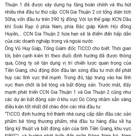
Thuận 1 đã được xây dựng hạ tầng hoàn chỉnh và thu hút
nhiều nhà đầu tư thứ cấp. CCN Gia Thuận 2 có tổng diện tích
50ha, vốn đầu tư trên 390 tỷ đồng. Với lợi thế giáp KCN Dầu
khí Soài Rạp ở phía Nam, phía Bắc giáp Kênh Hội đồng
Huyền,… CCN Gia Thuận 2 hứa hẹn sẽ là điểm đến hấp dẫn
của các doanh nghiệp trong và ngoài nước.
Ông Vũ Huy Giáp, Tổng Giám đốc TICCO cho biết: Thời gian
tới, bên cạnh kiên trì theo đuổi định hướng đã được thông
qua, Công ty sẽ tận dụng vị trí chiến lược quan trọng của
Tiền Giang, chủ động đón đầu làn sóng đầu tư mới để phát
huy các lĩnh vực thế mạnh. Trong đó, tập trung vào hai lĩnh
vực then chốt là bê tông và bất động sản. Trước mắt, đẩy
mạnh phát triển CCN Gia Thuận 1 và Gia Thuận 2 cũng như
các dự án bất động sản ở khu vực Gò Công nhằm sẵn sàng
điều kiện tốt nhất để chào đón các nhà đầu tư.
“TICCO định hướng trở thành nhà cung cấp dẫn đầu các sản
phẩm bê tông thương phẩm, nhà đầu tư hàng đầu về hạ
tầng kỹ thuật và bất động sản của tỉnh Tiền Giang, khu vực
ĐBSCL và hướng phát triển đến miền Đông Nam bộ, Nam