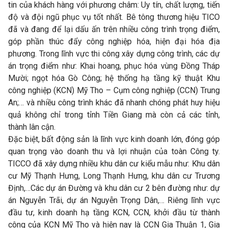
tin của khách hàng với phương châm: Uy tín, chất lượng, tiến
độ và đội ngũ phục vụ tốt nhất. Bê tông thương hiệu TICO
đã và đang để lại dấu ấn trên nhiều công trình trọng điểm,
góp phần thúc đẩy công nghiệp hóa, hiện đại hóa địa
phương. Trong lĩnh vực thi công xây dựng công trình, các dự
án trọng điểm như: Khai hoang, phục hóa vùng Đồng Tháp
Mười; ngọt hóa Gò Công; hệ thống hạ tầng kỹ thuật Khu
công nghiệp (KCN) Mỹ Tho – Cụm công nghiệp (CCN) Trung
An;… và nhiều công trình khác đã nhanh chóng phát huy hiệu
quả không chỉ trong tỉnh Tiền Giang mà còn cả các tỉnh,
thành lân cận.
Đặc biệt, bất động sản là lĩnh vực kinh doanh lớn, đóng góp
quan trọng vào doanh thu và lợi nhuận của toàn Công ty.
TICCO đã xây dựng nhiều khu dân cư kiểu mẫu như: Khu dân
cư Mỹ Thạnh Hưng, Long Thạnh Hưng, khu dân cư Trương
Định,…Các dự án Đường và khu dân cư 2 bên đường như: dự
án Nguyễn Trãi, dự án Nguyễn Trọng Dân,… Riêng lĩnh vực
đầu tư, kinh doanh hạ tầng KCN, CCN, khởi đầu từ thành
công của KCN Mỹ Tho và hiện nay là CCN Gia Thuận 1, Gia