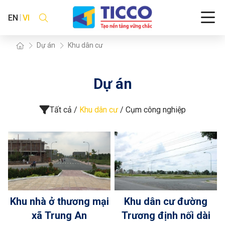
EN
VI
Dự án
Khu dân cư
Dự án
Tất cả
Khu dân cư
Cụm công nghiệp
Khu nhà ở thương mại
Khu dân cư đường
xã Trung An
Trương định nối dài